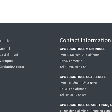
Contact Information
u site
Accueil
GPX LOGISTIQUE MARTINIQUE
uivi d'envoi
Imm. J.Gouyer - Z.I.Californie
À propos
97232 Lamentin
Contactez-nous
Tel. : 0596 50 54 55
GPX LOGISTIQUE
GUADELOUPE
Imm. Le Pérou - Bât A N°20
97139 Les Abymes
Tel.: 0590 89 56 69
GPX LOGISTIQUE
GUYANE FRANÇA
12 rue des Calimbes - Route du Tigre